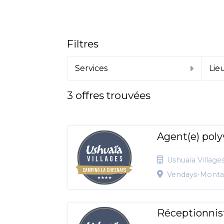
Filtres
Services
Lie
3
offres trouvées
Agent(e) poly
Ushuaïa Village
Vendays-Montal
Réceptionnis