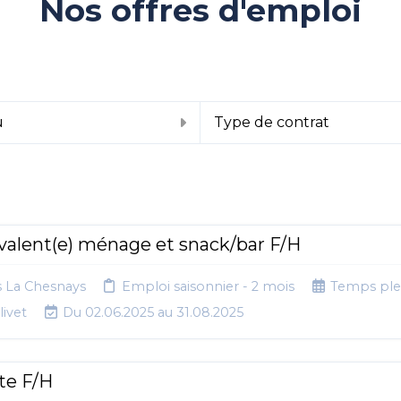
Nos offres d'emploi
u
Type de contrat
valent(e) ménage et snack/bar F/H
s La Chesnays
Emploi saisonnier - 2 mois
Temps ple
ivet
Du 02.06.2025 au 31.08.2025
te F/H