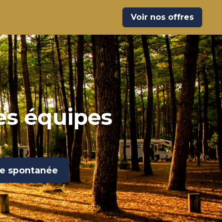
Voir nos offres
les équipes
re spontanée