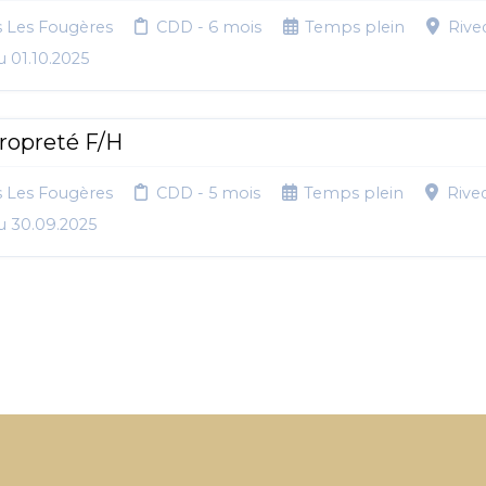
s Les Fougères
CDD - 6 mois
Temps plein
Rive
u 01.10.2025
propreté F/H
s Les Fougères
CDD - 5 mois
Temps plein
Rive
u 30.09.2025