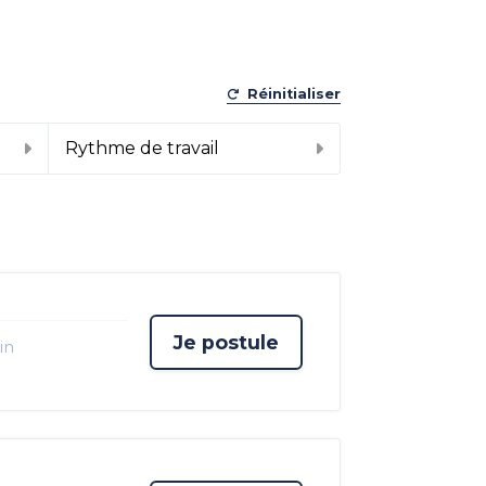
Réinitialiser
Rythme de travail
Je postule
in